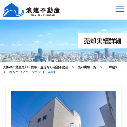
売却実績詳細
大阪の不動産売却・買取・査定なら浪健不動産
＞
売却実績一覧
＞
一戸建て
＞
枚方市 リノベーション【ご成約】