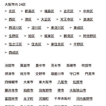
大阪市
内 24区
北区
都島区
福島区
此花区
中央区
西区
港区
大正区
天王寺区
浪速区
西淀川区
淀川区
東淀川区
東成区
生野区
旭区
城東区
鶴見区
阿倍野区
住之江区
住吉区
東住吉区
平野区
西成区
池田市
箕面市
豊中市
茨木市
高槻市
吹田市
摂津市
枚方市
交野市
寝屋川市
守口市
門真市
四條畷市
大東市
東大阪市
八尾市
松原市
藤井寺市
柏原市
羽曳野市
堺市
大阪狭山市
富田林市
太子町
河南町
千早赤阪村
河内長野市