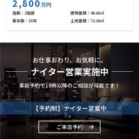
2,800
万円
階数：2階建
建物面積：48.00㎡
築年数：35年
土地面積：72.36㎡
お仕事おわり、お気軽に。
ナイター営業実施中
事前予約で19時以降のご相談が可能です！
【予約制】ナイター営業中
ご来店予約