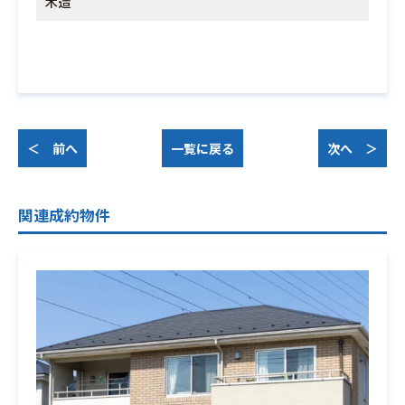
木造
＜ 前へ
一覧に戻る
次へ ＞
関連成約物件