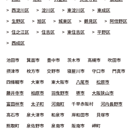
西淀川区
淀川区
東淀川区
東成区
生野区
旭区
城東区
鶴見区
阿倍野区
住之江区
住吉区
東住吉区
平野区
西成区
池田市
箕面市
豊中市
茨木市
高槻市
吹田市
摂津市
枚方市
交野市
寝屋川市
守口市
門真市
四條畷市
大東市
東大阪市
八尾市
松原市
藤井寺市
柏原市
羽曳野市
堺市
大阪狭山市
富田林市
太子町
河南町
千早赤阪村
河内長野市
高石市
泉大津市
和泉市
岸和田市
貝塚市
熊取町
泉佐野市
泉南市
阪南市
岬町