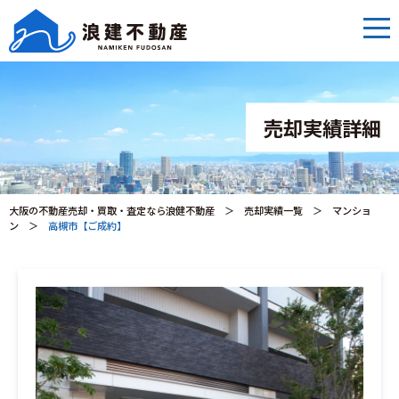
売却実績詳細
大阪の不動産売却・買取・査定なら浪健不動産
＞
売却実績一覧
＞
マンショ
ン
＞
高槻市【ご成約】