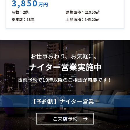
3,850
万円
階数：2階
建物面積：210.50㎡
築年数：18年
土地面積：145.20㎡
お仕事おわり、お気軽に。
ナイター営業実施中
事前予約で19時以降のご相談が可能です！
【予約制】ナイター営業中
ご来店予約