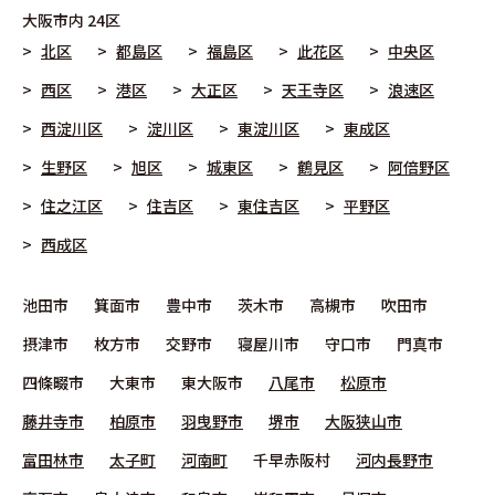
大阪市
内 24区
北区
都島区
福島区
此花区
中央区
西区
港区
大正区
天王寺区
浪速区
西淀川区
淀川区
東淀川区
東成区
生野区
旭区
城東区
鶴見区
阿倍野区
住之江区
住吉区
東住吉区
平野区
西成区
池田市
箕面市
豊中市
茨木市
高槻市
吹田市
摂津市
枚方市
交野市
寝屋川市
守口市
門真市
四條畷市
大東市
東大阪市
八尾市
松原市
藤井寺市
柏原市
羽曳野市
堺市
大阪狭山市
富田林市
太子町
河南町
千早赤阪村
河内長野市