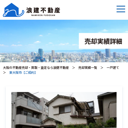
売却実績詳細
大阪の不動産売却・買取・査定なら浪健不動産
＞
売却実績一覧
＞
一戸建て
＞
東大阪市【ご成約】