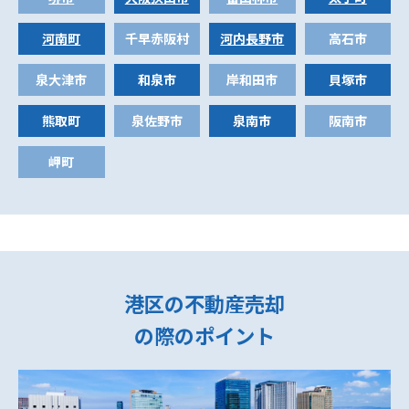
河南町
千早赤阪村
河内長野市
高石市
泉大津市
和泉市
岸和田市
貝塚市
熊取町
泉佐野市
泉南市
阪南市
岬町
港区の不動産売却
の際のポイント