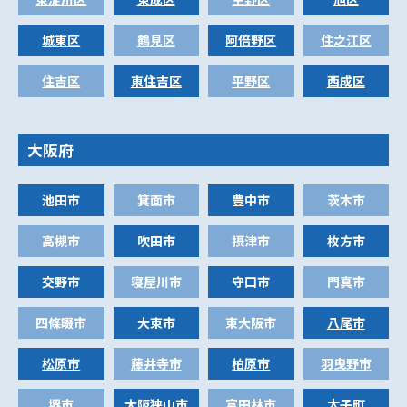
城東区
鶴見区
阿倍野区
住之江区
住吉区
東住吉区
平野区
西成区
大阪府
池田市
箕面市
豊中市
茨木市
高槻市
吹田市
摂津市
枚方市
交野市
寝屋川市
守口市
門真市
四條畷市
大東市
東大阪市
八尾市
松原市
藤井寺市
柏原市
羽曳野市
堺市
大阪狭山市
富田林市
太子町