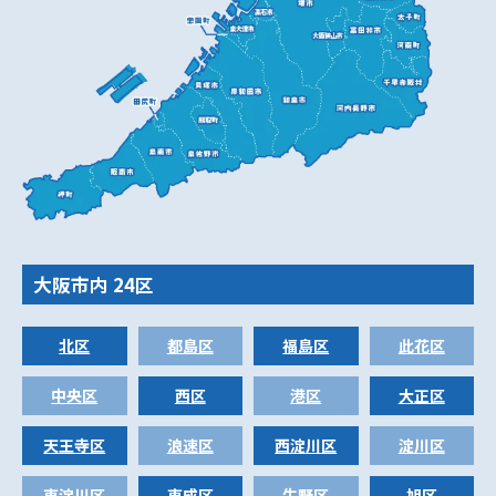
大阪市
内 24区
北区
都島区
福島区
此花区
中央区
西区
港区
大正区
天王寺区
浪速区
西淀川区
淀川区
東淀川区
東成区
生野区
旭区