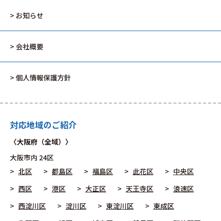
> お知らせ
> 会社概要
> 個人情報保護方針
対応地域のご紹介
〈大阪府（全域）〉
大阪市
内 24区
北区
都島区
福島区
此花区
中央区
西区
港区
大正区
天王寺区
浪速区
西淀川区
淀川区
東淀川区
東成区