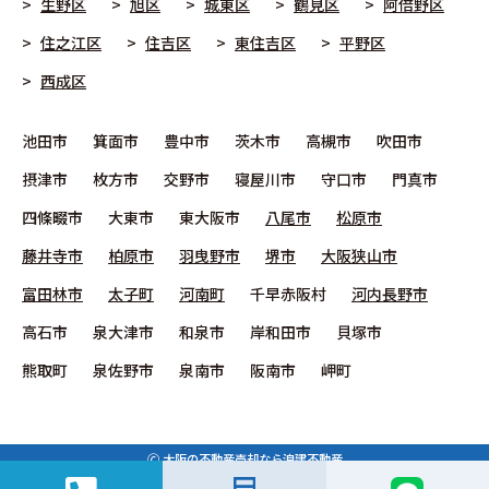
生野区
旭区
城東区
鶴見区
阿倍野区
住之江区
住吉区
東住吉区
平野区
西成区
池田市
箕面市
豊中市
茨木市
高槻市
吹田市
摂津市
枚方市
交野市
寝屋川市
守口市
門真市
四條畷市
大東市
東大阪市
八尾市
松原市
藤井寺市
柏原市
羽曳野市
堺市
大阪狭山市
富田林市
太子町
河南町
千早赤阪村
河内長野市
高石市
泉大津市
和泉市
岸和田市
貝塚市
熊取町
泉佐野市
泉南市
阪南市
岬町
🄫
大阪の不動産売却なら浪建不動産