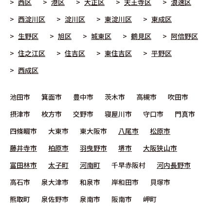
西区
港区
大正区
天王寺区
浪速区
西淀川区
淀川区
東淀川区
東成区
生野区
旭区
城東区
鶴見区
阿倍野区
住之江区
住吉区
東住吉区
平野区
西成区
池田市
箕面市
豊中市
茨木市
高槻市
吹田市
摂津市
枚方市
交野市
寝屋川市
守口市
門真市
四條畷市
大東市
東大阪市
八尾市
松原市
藤井寺市
柏原市
羽曳野市
堺市
大阪狭山市
富田林市
太子町
河南町
千早赤阪村
河内長野市
高石市
泉大津市
和泉市
岸和田市
貝塚市
熊取町
泉佐野市
泉南市
阪南市
岬町