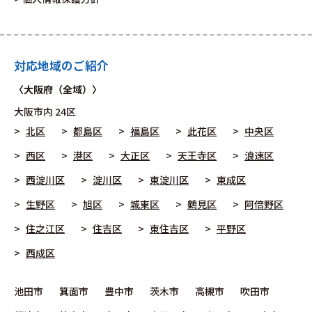
対応地域のご紹介
〈大阪府（全域）〉
大阪市
内 24区
北区
都島区
福島区
此花区
中央区
西区
港区
大正区
天王寺区
浪速区
西淀川区
淀川区
東淀川区
東成区
生野区
旭区
城東区
鶴見区
阿倍野区
住之江区
住吉区
東住吉区
平野区
西成区
池田市
箕面市
豊中市
茨木市
高槻市
吹田市