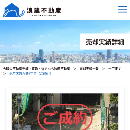
売却実績詳細
大阪の不動産売却・買取・査定なら浪健不動産
＞
売却実績一覧
＞
一戸建て
＞
此花区西九条6丁目【ご成約】