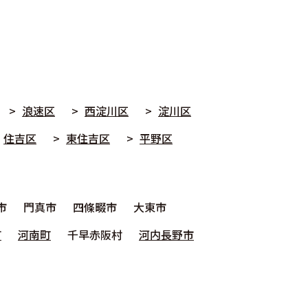
浪速区
西淀川区
淀川区
住吉区
東住吉区
平野区
市
門真市
四條畷市
大東市
町
河南町
千早赤阪村
河内長野市