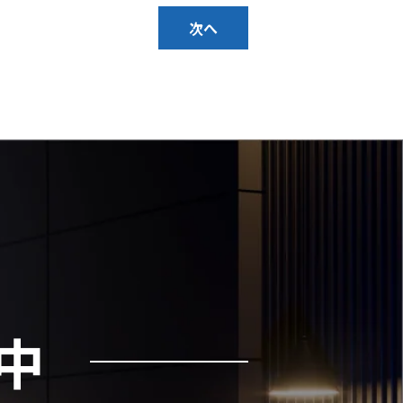
次へ
。
中