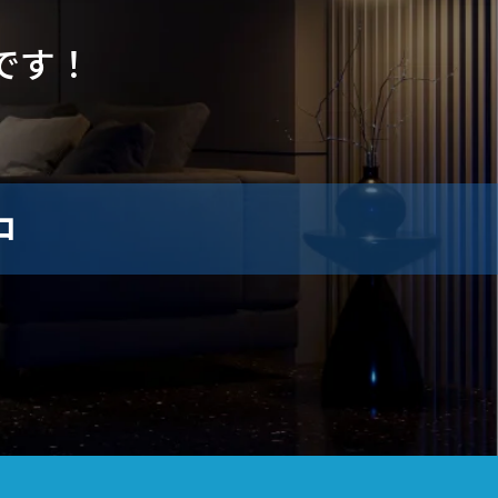
です！
中