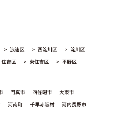
浪速区
西淀川区
淀川区
住吉区
東住吉区
平野区
市
門真市
四條畷市
大東市
町
河南町
千早赤阪村
河内長野市