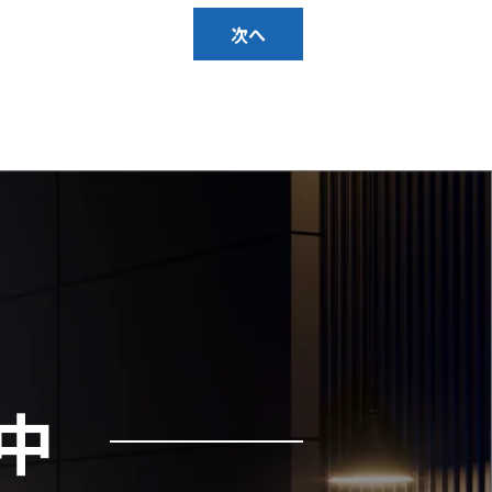
次へ
。
中