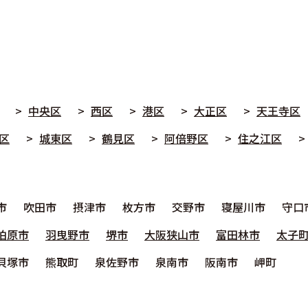
中央区
西区
港区
大正区
天王寺区
区
城東区
鶴見区
阿倍野区
住之江区
市
吹田市
摂津市
枚方市
交野市
寝屋川市
守口
柏原市
羽曳野市
堺市
大阪狭山市
富田林市
太子
貝塚市
熊取町
泉佐野市
泉南市
阪南市
岬町