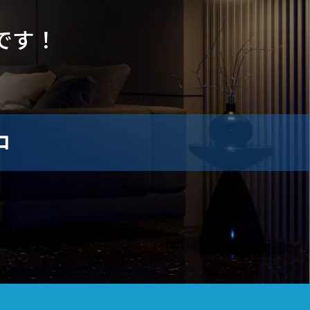
です！
中