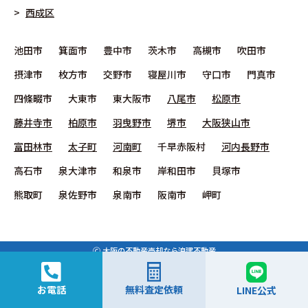
西成区
池田市
箕面市
豊中市
茨木市
高槻市
吹田市
摂津市
枚方市
交野市
寝屋川市
守口市
門真市
四條畷市
大東市
東大阪市
八尾市
松原市
藤井寺市
柏原市
羽曳野市
堺市
大阪狭山市
富田林市
太子町
河南町
千早赤阪村
河内長野市
高石市
泉大津市
和泉市
岸和田市
貝塚市
熊取町
泉佐野市
泉南市
阪南市
岬町
🄫
大阪の不動産売却なら浪建不動産
お電話
無料査定依頼
LINE公式