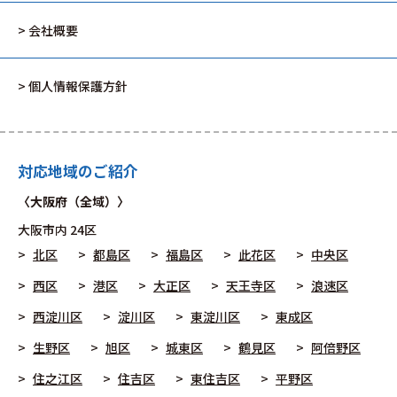
> 会社概要
> 個人情報保護方針
対応地域のご紹介
〈大阪府（全域）〉
大阪市
内 24区
北区
都島区
福島区
此花区
中央区
西区
港区
大正区
天王寺区
浪速区
西淀川区
淀川区
東淀川区
東成区
生野区
旭区
城東区
鶴見区
阿倍野区
住之江区
住吉区
東住吉区
平野区